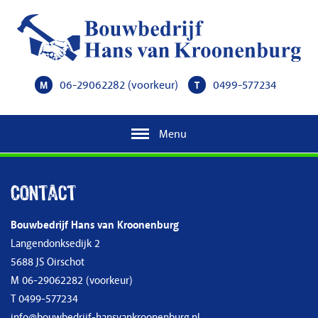
06-29062282
(voorkeur)
0499-577234
M
T
Menu
Contact
Bouwbedrijf Hans van Kroonenburg
Langendonksedijk 2
5688 JS Oirschot
M
06-29062282
(voorkeur)
T
0499-577234
info@bouwbedrijf-hansvankroonenburg.nl