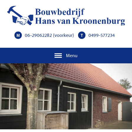
06-29062282
(voorkeur)
0499-577234
M
T
Menu