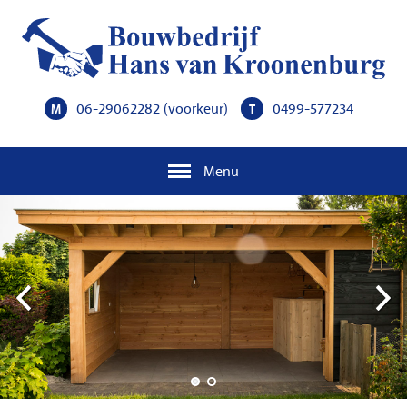
06-29062282
(voorkeur)
0499-577234
M
T
Menu
Previous
Next