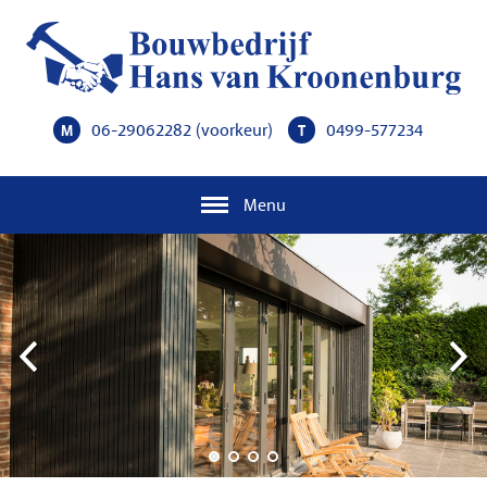
06-29062282
(voorkeur)
0499-577234
M
T
Menu
Previous
Next