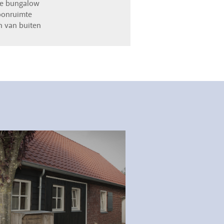
ge bungalow
oonruimte
n van buiten