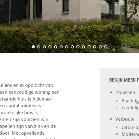
BEKIJK MEER 
ullens en in opdracht van
 een eenvoudige woning een
Projecten
staande huis is helemaal
Prachti
n aantal ruimtes is
Landeli
ronkelijke huis is
Verbouw
ten zijn voorzien van
pellen zijn van zink en de
Uitbrei
 door. Met opvallende
Modern