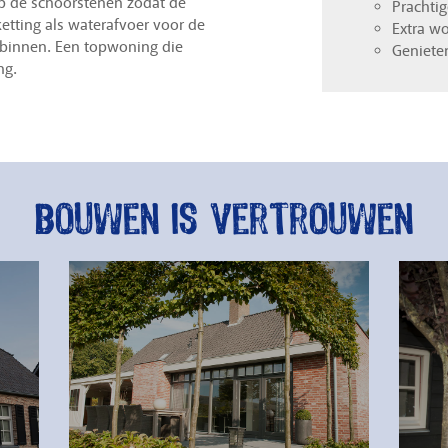
p de schoorstenen zodat de
Prachti
etting als waterafvoer voor de
Extra w
 binnen. Een topwoning die
Geniete
ng.
Bouwen is vertrouwen