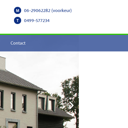
06-29062282
(voorkeur)
M
0499-577234
T
Contact
Next