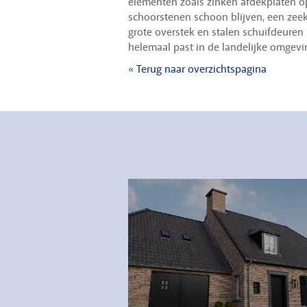
elementen zoals zinken afdekplaten o
schoorstenen schoon blijven, een zeek
grote overstek en stalen schuifdeuren
helemaal past in de landelijke omgevi
« Terug naar overzichtspagina