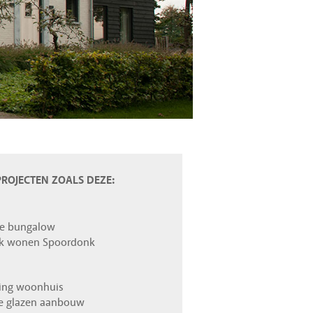
PROJECTEN ZOALS DEZE:
ge bungalow
jk wonen Spoordonk
ding woonhuis
e glazen aanbouw